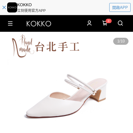
KOKKO
開啟APP
立刻使用官方APP
0
1
/
10