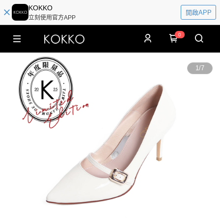
KOKKO
開啟APP
立刻使用官方APP
0
1
/
7