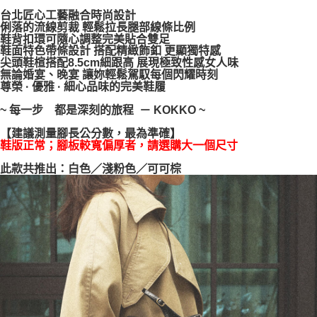
每筆NT$100，滿NT$999(含以上)免運費
【「AFTEE先享後付」結帳流程】
台北匠心工藝融合時尚設計
１．於結帳方式選擇「AFTEE先享後付」後，將跳轉至「AFTEE先享後付」
俐落的流線剪裁 輕鬆拉長腿部線條比例
結帳頁面，進行簡訊認證並確認金額後，即可完成結帳。
鞋背扣環可隨心調整完美貼合雙足
２．訂單成立數日內，您將收到繳費通知簡訊。
鞋面特色帶條設計 搭配精緻飾釦 更顯獨特感
尖頭鞋楦搭配8.5cm細跟高 展現極致性感女人味
３．收到繳費通知簡訊後14天內，點擊此簡訊中的連結，可透過四大超商／
無論婚宴、晚宴 讓妳輕鬆駕馭每個閃耀時刻
ATM／網路銀行／等多元方式進行付款，方視為交易完成。
尊榮 · 優雅 · 細心品味的完美鞋履
※ 請注意：結帳手續完成當下不需立刻繳費，但若您需要取消訂單，請聯絡
購買商品的店家。未經商家同意取消之訂單仍視為有效，需透過AFTEE先享
~ 每一步 都是深刻的旅程 － KOKKO ~
後付繳納相關費用。
※ 交易是否成功請以「AFTEE先享後付 」之結帳頁面顯示為準，若有關於
【建議測量腳長公分數，最為準確】
是否繳費成功／繳費後需取消欲退款等相關疑問，請聯繫「AFTEE先享後付
鞋版正常；腳板較寬偏厚者，請選購大一個尺寸
客戶支援中心」
https://netprotections.freshdesk.com/support/home
此款共推出：白色／淺粉色／可可棕
【注意事項】
１．透過由恩沛科技股份有限公司提供之「AFTEE先享後付」服務完成之交
易，需依本服務之必要範圍內提供個人資料，並將交易相關給付款項請求債
權轉讓予恩沛科技股份有限公司。
２．關於個人資料處理事宜，請瀏覽以下網址：
https://aftee.tw/terms/#terms3
３．未成年的使用者請事先徵得法定代理人或監護人之同意方可使用
「AFTEE先享後付」，若未經同意申辦者引起之損失，本公司不負相關責
任。
４．使用「AFTEE先享後付」時，將依據個別帳號之用戶狀況，依本公司即
時審查核予不同之上限額度；若仍有額度不足之情形，本公司將視審查結果
請求用戶進行身份認證。