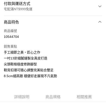
付款與運送方式
宅配滿NT$999免運
付款方式
商品特色
信用卡一次付款
商品編號
LINE Pay
10544704
Apple Pay
銷售重點
街口支付
手工細節之美，匠心之作
一吋13針細膩縫製全真皮打造
悠遊付
尖頭鞋楦極度修飾腳型
AFTEE先享後付
鞋背扣環可隨心調整完美貼合雙足
相關說明
8.5cm細高跟 穩健好走展現不凡氣勢
【關於「AFTEE先享後付」】
ATM付款
AFTEE先享後付是「在收到商品之後才付款」的支付方式。 讓您購物簡單
便利好安心！
１．簡單：不需註冊會員、不需綁卡、不需儲值。
運送方式
詳細說明
商品規格
相關推薦
２．便利：只要手機號碼，簡訊認證，即可結帳。
３．安心：先確認商品／服務後，再付款。
宅配通