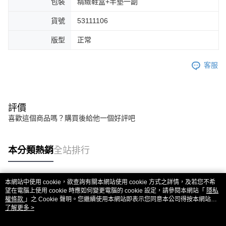
包裝
精緻鞋盒+半墊一副
貨號
53111106
版型
正常
客服
評價
喜歡這個商品嗎？購買後給他一個好評吧
本分類熱銷
全站排行
本網站中使用 cookie，欲查詢有關本網站使用 cookie 方式之詳情，及若您不希
熱門標籤
望在電腦上使用 cookie 時應如何變更電腦的 cookie 設定，請參閱本網站「
隱私
權條款
」之 Cookie 聲明。您繼續使用本網站即表示您同意本公司得按本網站使
用條款之 Cookie 聲明使用 cookie。
了解更多 >