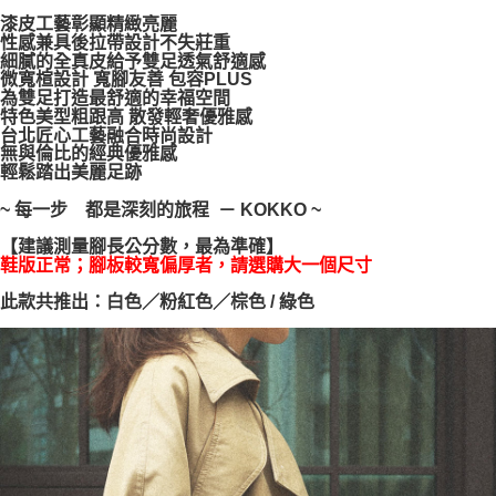
每筆NT$100，滿NT$999(含以上)免運費
【「AFTEE先享後付」結帳流程】
漆皮工藝彰顯精緻亮麗
１．於結帳方式選擇「AFTEE先享後付」後，將跳轉至「AFTEE先享後付」
性感兼具後拉帶設計不失莊重
結帳頁面，進行簡訊認證並確認金額後，即可完成結帳。
細膩的全真皮給予雙足透氣舒適感
２．訂單成立數日內，您將收到繳費通知簡訊。
微寬楦設計 寬腳友善 包容PLUS
為雙足打造最舒適的幸福空間
３．收到繳費通知簡訊後14天內，點擊此簡訊中的連結，可透過四大超商／
特色美型粗跟高 散發輕奢優雅感
ATM／網路銀行／等多元方式進行付款，方視為交易完成。
台北匠心工藝融合時尚設計
※ 請注意：結帳手續完成當下不需立刻繳費，但若您需要取消訂單，請聯絡
無與倫比的經典優雅感
購買商品的店家。未經商家同意取消之訂單仍視為有效，需透過AFTEE先享
輕鬆踏出美麗足跡
後付繳納相關費用。
※ 交易是否成功請以「AFTEE先享後付 」之結帳頁面顯示為準，若有關於
~ 每一步 都是深刻的旅程 － KOKKO ~
是否繳費成功／繳費後需取消欲退款等相關疑問，請聯繫「AFTEE先享後付
客戶支援中心」
https://netprotections.freshdesk.com/support/home
【建議測量腳長公分數，最為準確】
鞋版正常；腳板較寬偏厚者，請選購大一個尺寸
【注意事項】
１．透過由恩沛科技股份有限公司提供之「AFTEE先享後付」服務完成之交
此款共推出：白色／粉紅色／棕色 / 綠色
易，需依本服務之必要範圍內提供個人資料，並將交易相關給付款項請求債
權轉讓予恩沛科技股份有限公司。
２．關於個人資料處理事宜，請瀏覽以下網址：
https://aftee.tw/terms/#terms3
３．未成年的使用者請事先徵得法定代理人或監護人之同意方可使用
「AFTEE先享後付」，若未經同意申辦者引起之損失，本公司不負相關責
任。
４．使用「AFTEE先享後付」時，將依據個別帳號之用戶狀況，依本公司即
時審查核予不同之上限額度；若仍有額度不足之情形，本公司將視審查結果
請求用戶進行身份認證。