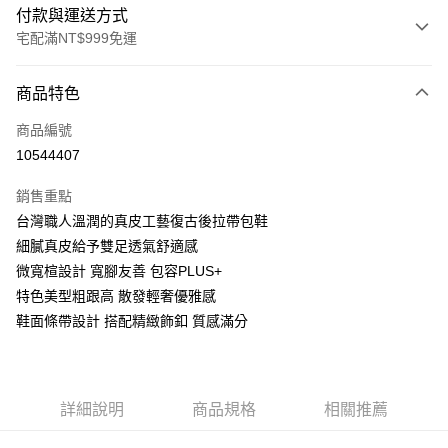
付款與運送方式
宅配滿NT$999免運
付款方式
商品特色
信用卡一次付款
商品編號
LINE Pay
10544407
Apple Pay
銷售重點
街口支付
台灣職人溫潤的真皮工藝復古後拉帶包鞋
細膩真皮給予雙足透氣舒適感
悠遊付
微寬楦設計 寬腳友善 包容PLUS+
AFTEE先享後付
特色美型粗跟高 散發輕奢優雅感
相關說明
鞋面條帶設計 搭配精緻飾釦 質感滿分
【關於「AFTEE先享後付」】
ATM付款
AFTEE先享後付是「在收到商品之後才付款」的支付方式。 讓您購物簡單
便利好安心！
１．簡單：不需註冊會員、不需綁卡、不需儲值。
運送方式
詳細說明
商品規格
相關推薦
２．便利：只要手機號碼，簡訊認證，即可結帳。
３．安心：先確認商品／服務後，再付款。
宅配通