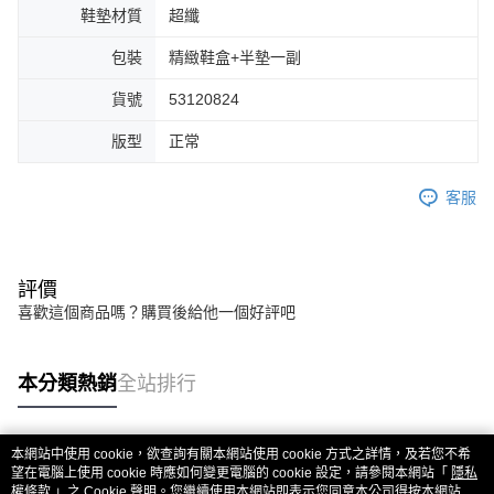
鞋墊材質
超纖
包裝
精緻鞋盒+半墊一副
貨號
53120824
版型
正常
客服
評價
喜歡這個商品嗎？購買後給他一個好評吧
本分類熱銷
全站排行
本網站中使用 cookie，欲查詢有關本網站使用 cookie 方式之詳情，及若您不希
熱門標籤
望在電腦上使用 cookie 時應如何變更電腦的 cookie 設定，請參閱本網站「
隱私
權條款
」之 Cookie 聲明。您繼續使用本網站即表示您同意本公司得按本網站使