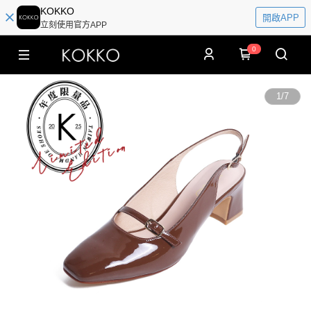
KOKKO
開啟APP
立刻使用官方APP
0
1
/
7