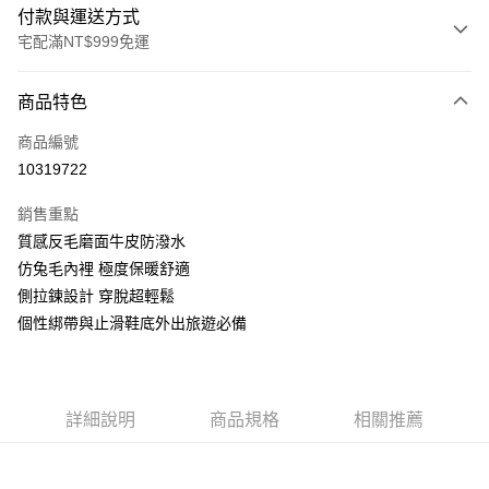
付款與運送方式
宅配滿NT$999免運
付款方式
商品特色
信用卡一次付款
商品編號
LINE Pay
10319722
Apple Pay
銷售重點
街口支付
質感反毛磨面牛皮防潑水
仿兔毛內裡 極度保暖舒適
悠遊付
側拉鍊設計 穿脫超輕鬆
AFTEE先享後付
個性綁帶與止滑鞋底外出旅遊必備
相關說明
【關於「AFTEE先享後付」】
ATM付款
AFTEE先享後付是「在收到商品之後才付款」的支付方式。 讓您購物簡單
便利好安心！
詳細說明
商品規格
相關推薦
１．簡單：不需註冊會員、不需綁卡、不需儲值。
運送方式
２．便利：只要手機號碼，簡訊認證，即可結帳。
３．安心：先確認商品／服務後，再付款。
宅配通