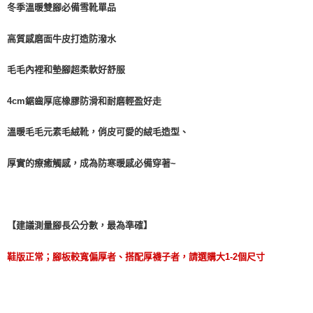
冬季溫暖雙腳必備雪靴單品
每筆NT$100，滿NT$999(含以上)免運費
【「AFTEE先享後付」結帳流程】
１．於結帳方式選擇「AFTEE先享後付」後，將跳轉至「AFTEE先享後付」
結帳頁面，進行簡訊認證並確認金額後，即可完成結帳。
高質感磨面牛皮打造防潑水
２．訂單成立數日內，您將收到繳費通知簡訊。
３．收到繳費通知簡訊後14天內，點擊此簡訊中的連結，可透過四大超商／
毛毛內裡和墊腳超柔軟好舒服
ATM／網路銀行／等多元方式進行付款，方視為交易完成。
※ 請注意：結帳手續完成當下不需立刻繳費，但若您需要取消訂單，請聯絡
購買商品的店家。未經商家同意取消之訂單仍視為有效，需透過AFTEE先享
4cm鋸齒厚底橡膠防滑和耐磨輕盈好走
後付繳納相關費用。
※ 交易是否成功請以「AFTEE先享後付 」之結帳頁面顯示為準，若有關於
溫暖毛毛元素毛絨靴，俏皮可愛的絨毛造型、
是否繳費成功／繳費後需取消欲退款等相關疑問，請聯繫「AFTEE先享後付
客戶支援中心」
https://netprotections.freshdesk.com/support/home
厚實的療癒觸感，成為防寒暖感必備穿著~
【注意事項】
１．透過由恩沛科技股份有限公司提供之「AFTEE先享後付」服務完成之交
易，需依本服務之必要範圍內提供個人資料，並將交易相關給付款項請求債
權轉讓予恩沛科技股份有限公司。
２．關於個人資料處理事宜，請瀏覽以下網址：
【建議測量腳長公分數，最為準確】
https://aftee.tw/terms/#terms3
３．未成年的使用者請事先徵得法定代理人或監護人之同意方可使用
鞋版正常；腳板較寬偏厚者、搭配厚襪子者，請選購大1-2個尺寸
「AFTEE先享後付」，若未經同意申辦者引起之損失，本公司不負相關責
任。
４．使用「AFTEE先享後付」時，將依據個別帳號之用戶狀況，依本公司即
時審查核予不同之上限額度；若仍有額度不足之情形，本公司將視審查結果
請求用戶進行身份認證。