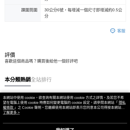
踝圍筒圍
30公分6號，每增減一個尺寸即增減約0.5公
分
客服
評價
喜歡這個商品嗎？購買後給他一個好評吧
本分類熱銷
全站排行
本網站中使用 cookie，欲查詢有關本網站使用 cookie 方式之詳情，及若您不希
熱門標籤
望在電腦上使用 cookie 時應如何變更電腦的 cookie 設定，請參閱本網站「
隱私
權條款
」之 Cookie 聲明。您繼續使用本網站即表示您同意本公司得按本網站使
用條款之 Cookie 聲明使用 cookie。
了解更多 >