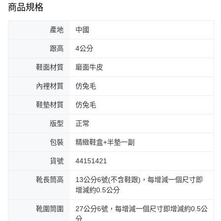
商品規格
產地
中國
跟高
4公分
鞋面材質
磨面牛皮
內裡材質
仿兔毛
鞋墊材質
仿兔毛
版型
正常
包裝
精緻鞋盒+半墊一副
貨號
44151421
靴長筒高
13公分6號(不含鞋跟)，每增減一個尺寸即
增減約0.5公分
靴圍筒圍
27公分6號，每增減一個尺寸即增減約0.5公
分