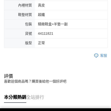
內裡材質
真皮
鞋墊材質
超纖
包裝
精緻鞋盒+半墊一副
貨號
44111821
版型
正常
客服
評價
喜歡這個商品嗎？購買後給他一個好評吧
本分類熱銷
全站排行