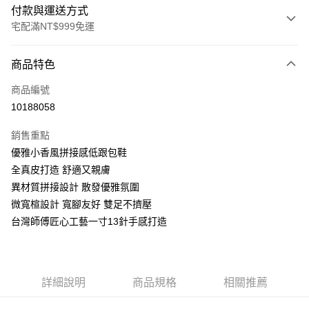
付款與運送方式
宅配滿NT$999免運
付款方式
商品特色
信用卡一次付款
商品編號
LINE Pay
10188058
Apple Pay
銷售重點
街口支付
優雅小香風拼接感低跟包鞋
全真皮打造 舒適又親膚
悠遊付
異材質拼接設計 散發優雅氛圍
AFTEE先享後付
微寬楦設計 寬腳友好 雙足不擠壓
相關說明
台灣師傅匠心工藝一寸13針手感打造
【關於「AFTEE先享後付」】
ATM付款
AFTEE先享後付是「在收到商品之後才付款」的支付方式。 讓您購物簡單
便利好安心！
１．簡單：不需註冊會員、不需綁卡、不需儲值。
運送方式
詳細說明
商品規格
相關推薦
２．便利：只要手機號碼，簡訊認證，即可結帳。
３．安心：先確認商品／服務後，再付款。
宅配通