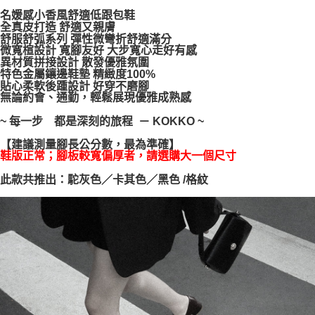
每筆NT$100，滿NT$999(含以上)免運費
【「AFTEE先享後付」結帳流程】
名媛感小香風舒適低跟包鞋
１．於結帳方式選擇「AFTEE先享後付」後，將跳轉至「AFTEE先享後付」
全真皮打造 舒適又親膚
結帳頁面，進行簡訊認證並確認金額後，即可完成結帳。
舒服舒弧系列 彈性微彎折舒適滿分
２．訂單成立數日內，您將收到繳費通知簡訊。
微寬楦設計 寬腳友好 大步寬心走好有感
異材質拼接設計 散發優雅氛圍
３．收到繳費通知簡訊後14天內，點擊此簡訊中的連結，可透過四大超商／
特色金屬鑲邊鞋墊 精緻度100%
ATM／網路銀行／等多元方式進行付款，方視為交易完成。
貼心柔軟後踵設計 好穿不磨腳
※ 請注意：結帳手續完成當下不需立刻繳費，但若您需要取消訂單，請聯絡
無論約會、通勤，輕鬆展現優雅成熟感
購買商品的店家。未經商家同意取消之訂單仍視為有效，需透過AFTEE先享
後付繳納相關費用。
~ 每一步 都是深刻的旅程 － KOKKO ~
※ 交易是否成功請以「AFTEE先享後付 」之結帳頁面顯示為準，若有關於
是否繳費成功／繳費後需取消欲退款等相關疑問，請聯繫「AFTEE先享後付
【建議測量腳長公分數，最為準確】
客戶支援中心」
https://netprotections.freshdesk.com/support/home
鞋版正常；腳板較寬偏厚者，請選購大一個尺寸
【注意事項】
此款共推出：駝灰色／卡其色／黑色 /格紋
１．透過由恩沛科技股份有限公司提供之「AFTEE先享後付」服務完成之交
易，需依本服務之必要範圍內提供個人資料，並將交易相關給付款項請求債
權轉讓予恩沛科技股份有限公司。
２．關於個人資料處理事宜，請瀏覽以下網址：
https://aftee.tw/terms/#terms3
３．未成年的使用者請事先徵得法定代理人或監護人之同意方可使用
「AFTEE先享後付」，若未經同意申辦者引起之損失，本公司不負相關責
任。
４．使用「AFTEE先享後付」時，將依據個別帳號之用戶狀況，依本公司即
時審查核予不同之上限額度；若仍有額度不足之情形，本公司將視審查結果
請求用戶進行身份認證。