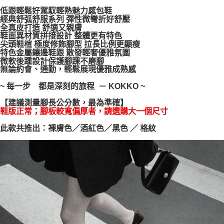
每筆NT$100，滿NT$999(含以上)免運費
【「AFTEE先享後付」結帳流程】
低跟輕鬆好駕馭輕熟魅力感包鞋
１．於結帳方式選擇「AFTEE先享後付」後，將跳轉至「AFTEE先享後付」
經典舒弧舒服系列 彈性微彎折好舒壓
結帳頁面，進行簡訊認證並確認金額後，即可完成結帳。
全真皮打造 舒適又親膚
２．訂單成立數日內，您將收到繳費通知簡訊。
鞋面異材質拼接設計 整體更有特色
尖頭鞋楦 極度修飾腳型 拉長比例更顯瘦
３．收到繳費通知簡訊後14天內，點擊此簡訊中的連結，可透過四大超商／
特色金屬鑲邊鞋跟 散發輕奢優雅氛圍
ATM／網路銀行／等多元方式進行付款，方視為交易完成。
微軟後踵設計保護腳踝不磨腳
※ 請注意：結帳手續完成當下不需立刻繳費，但若您需要取消訂單，請聯絡
無論約會、通勤，輕鬆展現優雅成熟感
購買商品的店家。未經商家同意取消之訂單仍視為有效，需透過AFTEE先享
後付繳納相關費用。
~ 每一步 都是深刻的旅程 － KOKKO ~
※ 交易是否成功請以「AFTEE先享後付 」之結帳頁面顯示為準，若有關於
是否繳費成功／繳費後需取消欲退款等相關疑問，請聯繫「AFTEE先享後付
【建議測量腳長公分數，最為準確】
客戶支援中心」
https://netprotections.freshdesk.com/support/home
鞋版正常；腳板較寬偏厚者，請選購大一個尺寸
【注意事項】
此款共推出：裸膚色／酒紅色／黑色 ／ 格紋
１．透過由恩沛科技股份有限公司提供之「AFTEE先享後付」服務完成之交
易，需依本服務之必要範圍內提供個人資料，並將交易相關給付款項請求債
權轉讓予恩沛科技股份有限公司。
２．關於個人資料處理事宜，請瀏覽以下網址：
https://aftee.tw/terms/#terms3
３．未成年的使用者請事先徵得法定代理人或監護人之同意方可使用
「AFTEE先享後付」，若未經同意申辦者引起之損失，本公司不負相關責
任。
４．使用「AFTEE先享後付」時，將依據個別帳號之用戶狀況，依本公司即
時審查核予不同之上限額度；若仍有額度不足之情形，本公司將視審查結果
請求用戶進行身份認證。