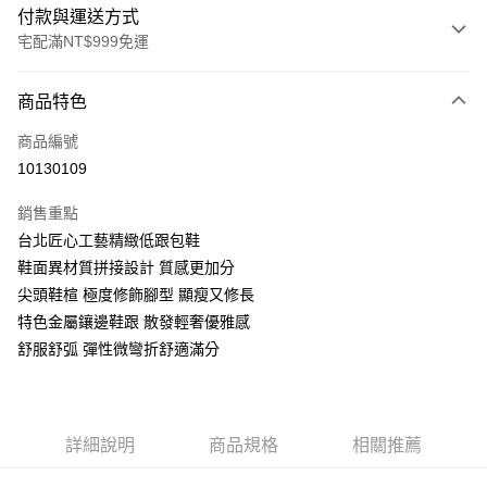
付款與運送方式
宅配滿NT$999免運
付款方式
商品特色
信用卡一次付款
商品編號
LINE Pay
10130109
Apple Pay
銷售重點
街口支付
台北匠心工藝精緻低跟包鞋
鞋面異材質拼接設計 質感更加分
悠遊付
尖頭鞋楦 極度修飾腳型 顯瘦又修長
AFTEE先享後付
特色金屬鑲邊鞋跟 散發輕奢優雅感
相關說明
舒服舒弧 彈性微彎折舒適滿分
【關於「AFTEE先享後付」】
ATM付款
AFTEE先享後付是「在收到商品之後才付款」的支付方式。 讓您購物簡單
便利好安心！
１．簡單：不需註冊會員、不需綁卡、不需儲值。
運送方式
詳細說明
商品規格
相關推薦
２．便利：只要手機號碼，簡訊認證，即可結帳。
３．安心：先確認商品／服務後，再付款。
宅配通