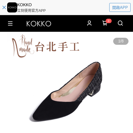
KOKKO
開啟APP
立刻使用官方APP
0
1
/
8