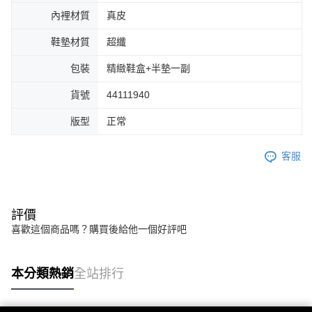
內裡材質
真皮
鞋墊材質
超纖
包裝
精緻鞋盒+半墊一副
貨號
44111940
版型
正常
客服
評價
喜歡這個商品嗎？購買後給他一個好評吧
本分類熱銷
全站排行